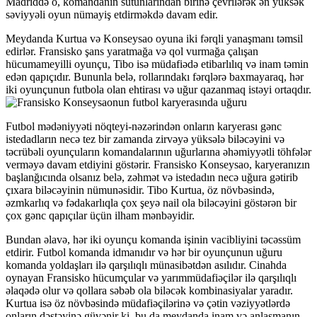
Madriddə o, komandanın sütunlarından birinə çevrilərək ən yüksək
səviyyəli oyun nümayiş etdirməkdə davam edir.
Meydanda Kurtua və Konseysao oyuna iki fərqli yanaşmanı təmsil
edirlər. Fransisko şans yaratmağa və qol vurmağa çalışan
hücumameyilli oyunçu, Tibo isə müdafiədə etibarlılıq və inam təmin
edən qapıçıdır. Bununla belə, rollarındakı fərqlərə baxmayaraq, hər
iki oyunçunun futbola olan ehtirası və uğur qazanmaq istəyi ortaqdır.
Futbol mədəniyyəti nöqteyi-nəzərindən onların karyerası gənc
istedadların necə tez bir zamanda zirvəyə yüksələ biləcəyini və
təcrübəli oyunçuların komandalarının uğurlarına əhəmiyyətli töhfələr
verməyə davam etdiyini göstərir. Fransisko Konseysao, karyeranızın
başlanğıcında olsanız belə, zəhmət və istedadın necə uğura gətirib
çıxara biləcəyinin nümunəsidir. Tibo Kurtua, öz növbəsində,
əzmkarlıq və fədakarlıqla çox şeyə nail ola biləcəyini göstərən bir
çox gənc qapıçılar üçün ilham mənbəyidir.
Bundan əlavə, hər iki oyunçu komanda işinin vacibliyini təcəssüm
etdirir. Futbol komanda idmanıdır və hər bir oyunçunun uğuru
komanda yoldaşları ilə qarşılıqlı münasibətdən asılıdır. Cinahda
oynayan Fransisko hücumçular və yarımmüdafiəçilər ilə qarşılıqlı
əlaqədə olur və qollara səbəb ola biləcək kombinasiyalar yaradır.
Kurtua isə öz növbəsində müdafiəçilərinə və çətin vəziyyətlərdə
onların dəstəyinə güvənir ki, bu da meydanda inam və anlaşmanın