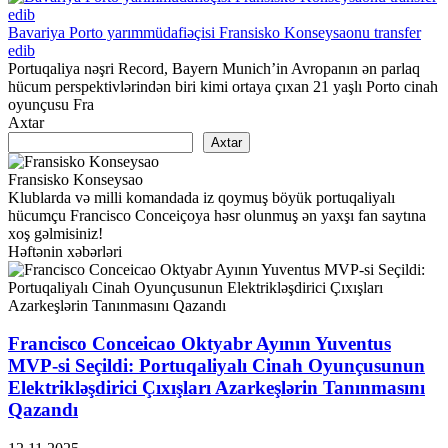
Bavariya Porto yarımmüdafiəçisi Fransisko Konseysaonu transfer
edib
Portuqaliya nəşri Record, Bayern Munich’in Avropanın ən parlaq
hücum perspektivlərindən biri kimi ortaya çıxan 21 yaşlı Porto cinah
oyunçusu Fra
Axtar
Axtar
Fransisko Konseysao
Klublarda və milli komandada iz qoymuş böyük portuqaliyalı
hücumçu Francisco Conceiçoya həsr olunmuş ən yaxşı fan saytına
xoş gəlmisiniz!
Həftənin xəbərləri
Francisco Conceicao Oktyabr Ayının Yuventus
MVP-si Seçildi: Portuqaliyalı Cinah Oyunçusunun
Elektrikləşdirici Çıxışları Azarkeşlərin Tanınmasını
Qazandı