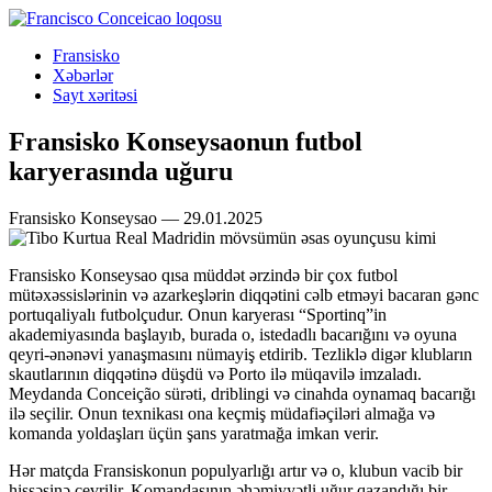
Fransisko
Xəbərlər
Sayt xəritəsi
Fransisko Konseysaonun futbol
karyerasında uğuru
Fransisko Konseysao — 29.01.2025
Fransisko Konseysao qısa müddət ərzində bir çox futbol
mütəxəssislərinin və azarkeşlərin diqqətini cəlb etməyi bacaran gənc
portuqaliyalı futbolçudur. Onun karyerası “Sportinq”in
akademiyasında başlayıb, burada o, istedadlı bacarığını və oyuna
qeyri-ənənəvi yanaşmasını nümayiş etdirib. Tezliklə digər klubların
skautlarının diqqətinə düşdü və Porto ilə müqavilə imzaladı.
Meydanda Conceição sürəti, driblingi və cinahda oynamaq bacarığı
ilə seçilir. Onun texnikası ona keçmiş müdafiəçiləri almağa və
komanda yoldaşları üçün şans yaratmağa imkan verir.
Hər matçda Fransiskonun populyarlığı artır və o, klubun vacib bir
hissəsinə çevrilir. Komandasının əhəmiyyətli uğur qazandığı bir