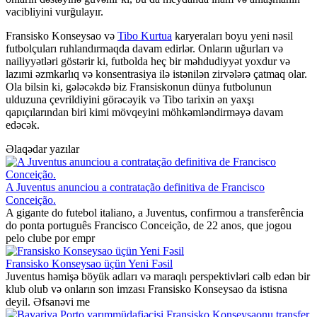
vacibliyini vurğulayır.
Fransisko Konseysao və
Tibo Kurtua
karyeraları boyu yeni nəsil
futbolçuları ruhlandırmaqda davam edirlər. Onların uğurları və
nailiyyətləri göstərir ki, futbolda heç bir məhdudiyyət yoxdur və
lazımi əzmkarlıq və konsentrasiya ilə istənilən zirvələrə çatmaq olar.
Ola bilsin ki, gələcəkdə biz Fransiskonun dünya futbolunun
ulduzuna çevrildiyini görəcəyik və Tibo tarixin ən yaxşı
qapıçılarından biri kimi mövqeyini möhkəmləndirməyə davam
edəcək.
Əlaqədar yazılar
A Juventus anunciou a contratação definitiva de Francisco
Conceição.
A gigante do futebol italiano, a Juventus, confirmou a transferência
do ponta português Francisco Conceição, de 22 anos, que jogou
pelo clube por empr
Fransisko Konseysao üçün Yeni Fəsil
Juventus həmişə böyük adları və maraqlı perspektivləri cəlb edən bir
klub olub və onların son imzası Fransisko Konseysao da istisna
deyil. Əfsanəvi me