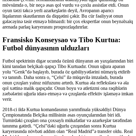
mövsümdə o, bir neçə əsas qol vurdu və çoxlu assistlər etdi. Onun
oyun tərzi təkcə yerli azarkeşlərin deyil, Avropanın aparıcı
liqalarının skautlarının da diqqətini çəkir. Bu cür fəaliyyət onun
gələcəyinə təsir etməyə bilməzdi: bir çox ekspertlər onun beynəlxalq
arenada parlaq karyerasını proqnozlaşdırırlar.
Fransisko Konseysao və Tibo Kurtua:
Futbol dünyasının ulduzları
Futbol spektrinin digər ucunda özünü dünyanın ən yaxşılarından biri
kimi tanıdan belçikalı qapıçı Tibo Kurtuadır. Onun uğura aparan
yolu “Genk”də başlayıb, burada öz qabiliyyətlərini nümayiş etdirib
və tanınıb. Daha sonra o, “Çelsi” ilə müqavilə imzaladı, burada
onun çıxışları yalnız nüfuzunu artırdı. Kurtua əla reflekslərə və əla
qol xəttinə malik qapıçıdır. Onun boyu və atletizmi ona rəqiblərin
zərbələrini uğurla idarə etməyə və çıxışlarda effektiv işləməyə imkan
verir.
2018-ci ildə Kurtua komandasının yarımfinala yüksəldiyi Dünya
Çempionatında Belçika millisinin əsas oyunçularından biri idi.
Turnirdəki çıxışları ona çoxsaylı mükafatlar və azarkeşlər tərəfindən
tanınma gətirdi. “Çelsi”dəki uğurlu çıxışından sonra Kurtua
karyerasında növbəti addım olan “Real Madrid”ə transfer oldu. Real